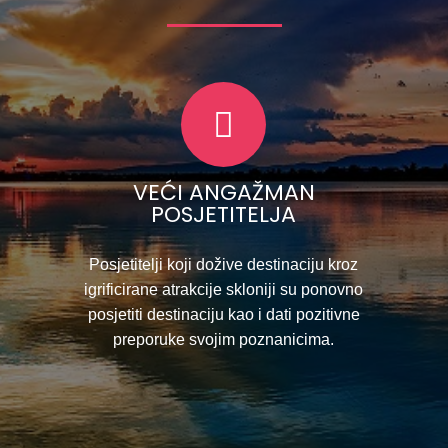
VEĆI ANGAŽMAN
POSJETITELJA
Posjetitelji koji dožive destinaciju kroz
igrificirane atrakcije skloniji su ponovno
posjetiti destinaciju kao i dati pozitivne
preporuke svojim poznanicima.