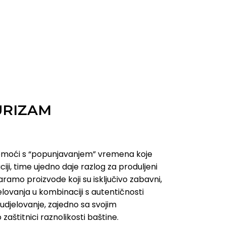
URIZAM
omoći s “popunjavanjem” vremena koje
ciji, time ujedno daje razlog za produljeni
ramo proizvode koji su isključivo zabavni,
lovanja u kombinaciji s autentičnosti
sudjelovanje, zajedno sa svojim
zaštitnici raznolikosti baštine.