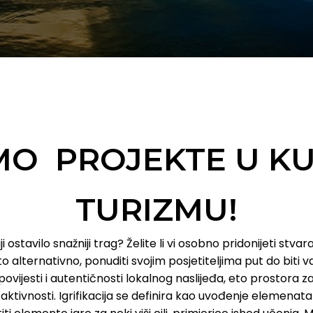
MO PROJEKTE U K
TURIZMU!
ji ostavilo snažniji trag? Želite li vi osobno pridonijeti stva
o alternativno, ponuditi svojim posjetiteljima put do biti
vijesti i autentičnosti lokalnog naslijeđa, eto prostora z
h aktivnosti. Igrifikacija se definira kao uvođenje elemenata