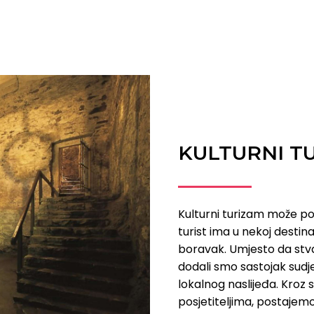
KULTURNI T
Kulturni turizam može p
turist ima u nekoj destina
boravak. Umjesto da stva
dodali smo sastojak sudje
lokalnog naslijeđa. Kroz 
posjetiteljima, postajemo 