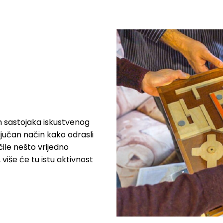
ih sastojaka iskustvenog
ljučan način kako odrasli
ile nešto vrijedno
više će tu istu aktivnost