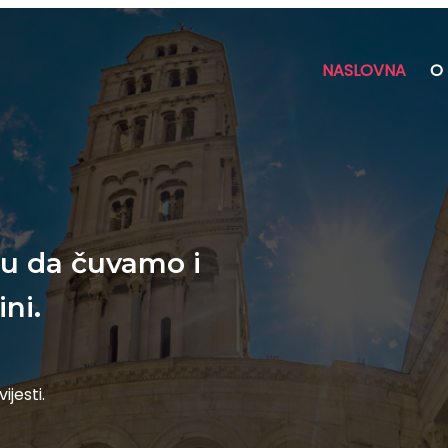
NASLOVNA
O
ku da čuvamo i
ni.
jesti.