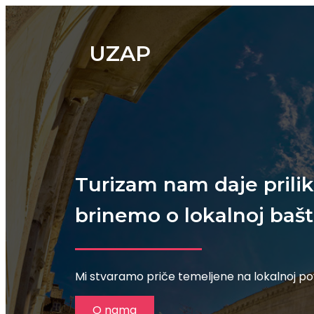
UZAP
Turizam nam daje prili
brinemo o lokalnoj bašti
Mi stvaramo priče temeljene na lokalnoj povi
O nama